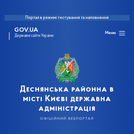
Портал в режимі тестування та наповнення
GOV.UA
Меню
Державні сайти України
Деснянська районна в
місті Києві державна
адміністрація
офіційний вебпортал