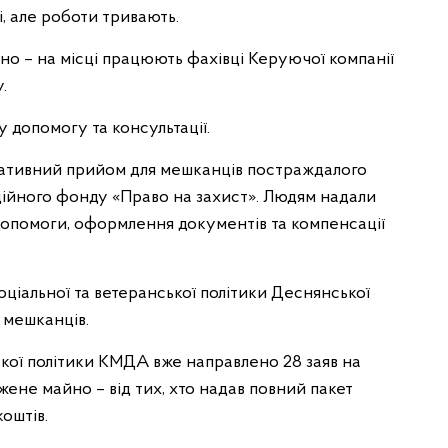
і, але роботи тривають.
о – на місці працюють фахівці Керуючої компанії
.
допомогу та консультації.
ьтативний прийом для мешканців постраждалого
одійного фонду «Право на захист». Людям надали
допомоги, оформлення документів та компенсації
ціальної та ветеранської політики Деснянської
 мешканців.
кої політики КМДА вже направлено 28 заяв на
ене майно – від тих, хто надав повний пакет
оштів.