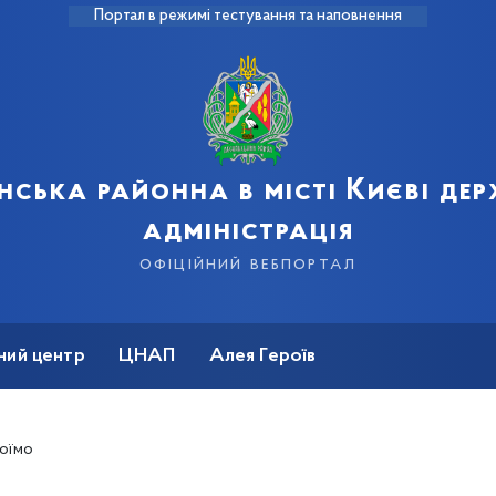
Портал в режимі тестування та наповнення
нська районна в місті Києві де
адміністрація
офіційний вебпортал
ний центр
ЦНАП
Алея Героїв
тоїмо