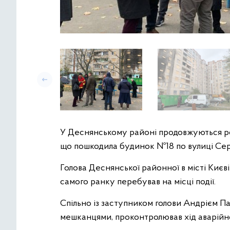
У Деснянському районі продовжуються робо
що пошкодила будинок №18 по вулиці Се
Голова Деснянської районної в місті Києв
самого ранку перебував на місці події.
Спільно із заступником голови Андрієм Па
мешканцями, проконтролював хід аварійн