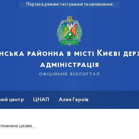
Портал в режимі тестування та наповнення
нська районна в місті Києві де
адміністрація
офіційний вебпортал
ний центр
ЦНАП
Алея Героїв
и заходи для різних вікових груп та інтересів