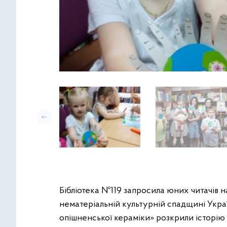
Бібліотека №119 запросила юних читачів н
нематеріальній культурній спадщині Укра
опішненської кераміки» розкрили історію