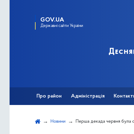
GOV.UA
Державні сайти України
Десня
Про район
Адміністрація
Контакт
Новини
Перша декада червня була сповнена цікавих подій у бібліотеках міста, які пропонувал