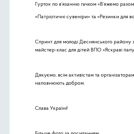
Гурток по в’язанню гачком «В’яжемо разом
«Патріотичні сувеніри» та «Резинки для во
Спринт для молоді Деснянського району з 
майстер-клас для дітей ВПО «Яскраві пап
Дякуємо, всім активістам та організаторам 
наповнюють добром.
Слава Україні!
Більше фото за посиланням: