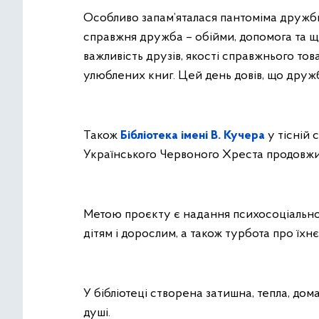
Особливо запам’яталася пантоміма дружби,
справжня дружба – обійми, допомога та щ
важливість друзів, якості справжнього т
улюблених книг. Цей день довів, що друж
Також
Бібліотека імені В. Кучера
у тісній 
Українського Червоного Хреста продовжи
Метою проєкту є надання психосоціально
дітям і дорослим, а також турбота про їхн
У бібліотеці створена затишна, тепла, до
душі.