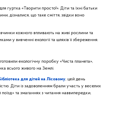
для гуртка «Творити просто!». Діти та їхні батьки
ни, дізналися, що таке сміття, звідки воно
 вчинки кожного впливають на живі рослини та
ами у вивченні екології та шляхів її збереження.
иготовили екологічну поробку «Чиста планета»,
ка всього живого на Землі.
Бібліотека для дітей на Лісовому
, цей день
стю. Діти із задоволенням брали участь у веселих
 поїзд» та змаганнях з читання наввипередки,