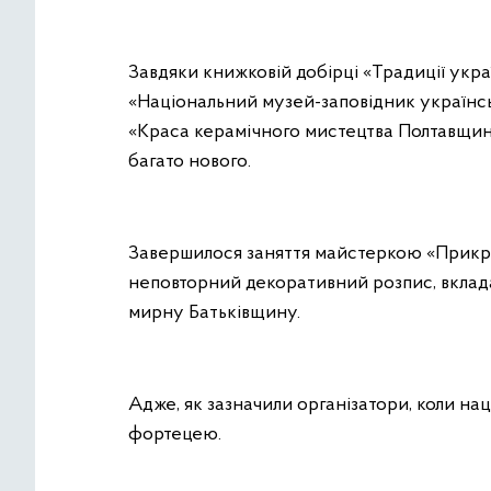
Завдяки книжковій добірці «Традиції украї
«Національний музей-заповідник українсь
«Краса керамічного мистецтва Полтавщини»
багато нового.
Завершилося заняття майстеркою «Прикра
неповторний декоративний розпис, вкладаю
мирну Батьківщину.
Адже, як зазначили організатори, коли на
фортецею.