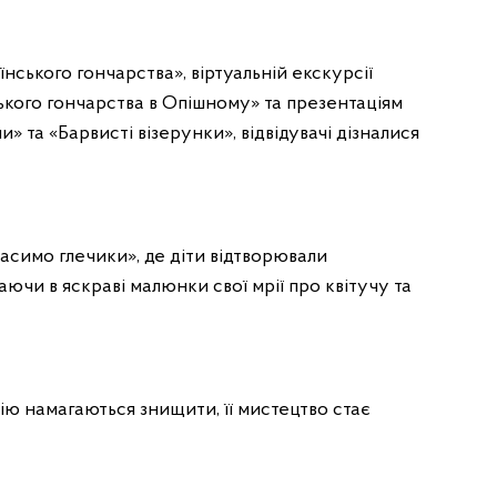
нського гончарства», віртуальній екскурсії
кого гончарства в Опішному» та презентаціям
 та «Барвисті візерунки», відвідувачі дізналися
симо глечики», де діти відтворювали
чи в яскраві малюнки свої мрії про квітучу та
цію намагаються знищити, її мистецтво стає