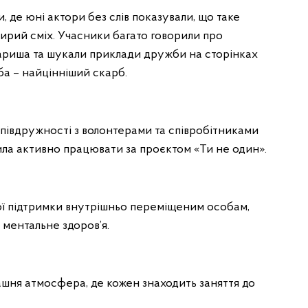
 де юні актори без слів показували, що таке
ирий сміх. Учасники багато говорили про
овариша та шукали приклади дружби на сторінках
ба – найцінніший скарб.
співдружності з волонтерами та співробітниками
ла активно працювати за проєктом «Ти не один».
ї підтримки внутрішньо переміщеним особам,
є ментальне здоров’я.
машня атмосфера, де кожен знаходить заняття до