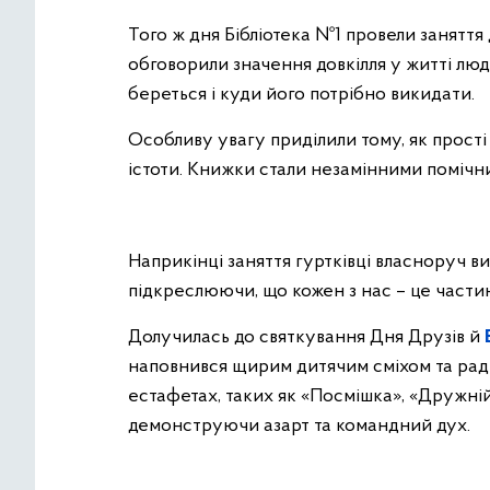
Того ж дня Бібліотека №1 провели заняття 
обговорили значення довкілля у житті люди
береться і куди його потрібно викидати.
Особливу увагу приділили тому, як прості
істоти. Книжки стали незамінними помічник
Наприкінці заняття гуртківці власноруч в
підкреслюючи, що кожен з нас – це частин
Долучилась до святкування Дня Друзів й
наповнився щирим дитячим сміхом та раді
естафетах, таких як «Посмішка», «Дружній
демонструючи азарт та командний дух.