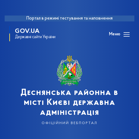
Портал в режимі тестування та наповнення
GOV.UA
Меню
Державні сайти України
Деснянська районна в
місті Києві державна
адміністрація
офіційний вебпортал