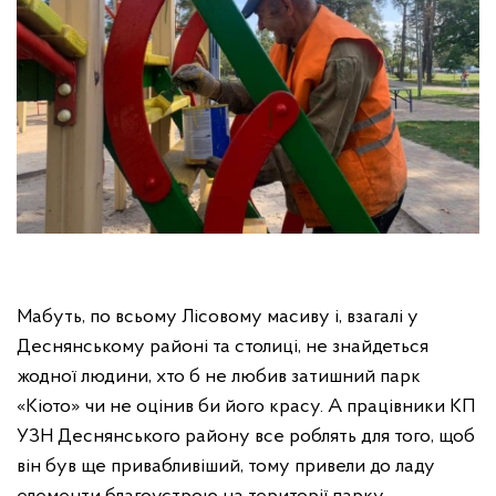
Мабуть, по всьому Лісовому масиву і, взагалі у
Деснянському районі та столиці, не знайдеться
жодної людини, хто б не любив затишний парк
«Кіото» чи не оцінив би його красу. А працівники КП
УЗН Деснянського району все роблять для того, щоб
він був ще привабливіший, тому привели до ладу