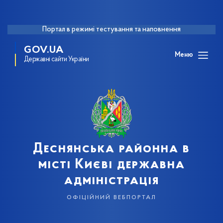
Портал в режимі тестування та наповнення
GOV.UA
Меню
Державні сайти України
Деснянська районна в
місті Києві державна
адміністрація
офіційний вебпортал