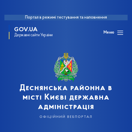
Портал в режимі тестування та наповнення
GOV.UA
Меню
Державні сайти України
Деснянська районна в
місті Києві державна
адміністрація
офіційний вебпортал