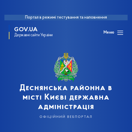
Портал в режимі тестування та наповнення
GOV.UA
Меню
Державні сайти України
Деснянська районна в
місті Києві державна
адміністрація
офіційний вебпортал