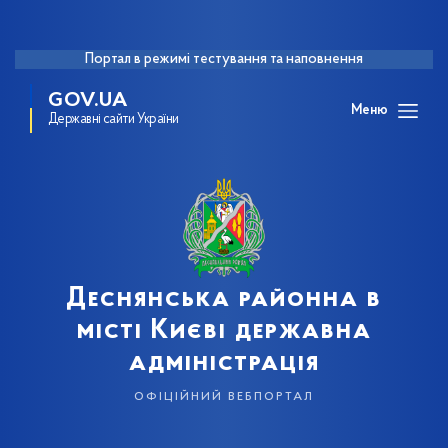
Портал в режимі тестування та наповнення
GOV.UA
Меню
Державні сайти України
Деснянська районна в
місті Києві державна
адміністрація
офіційний вебпортал