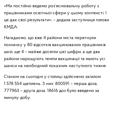
«Ми постійно ведемо роз’яснювальну роботу з
працівниками освітньої сфери у цьому контексті. І
це дає свої результати», – додала заступниця голови
КМДА.
Нагадаємо, що вже 4 райони міста перетнули
позначку у 80 відсотків вакцинованих працівників
шкіл, ще 4 – майже досягли цієї цифри, а ще два
райони нарощують темпи вакцинації та мають усі
шанси на необхідний показник наступного тижня.
Станом на сьогодні у столиці здійснено загалом
1 578 554 щеплень. З них: 800591 – перша доза,
777963 – друга доза. 18616 доз було введено за
минулу добу.