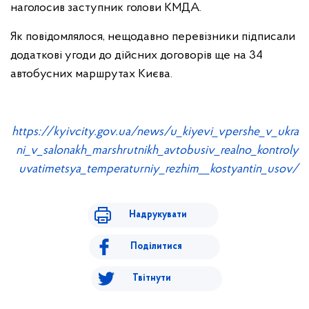
наголосив заступник голови КМДА.
Як повідомлялося, нещодавно перевізники підписали
додаткові угоди до дійсних договорів ще на 34
автобусних маршрутах Києва.
https://kyivcity.gov.ua/news/u_kiyevi_vpershe_v_ukra
ni_v_salonakh_marshrutnikh_avtobusiv_realno_kontroly
uvatimetsya_temperaturniy_rezhim__kostyantin_usov/
Надрукувати
Поділитися
Твітнути