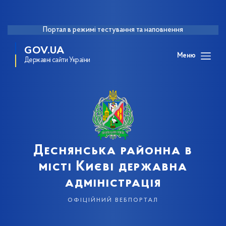
Портал в режимі тестування та наповнення
GOV.UA
Меню
Державні сайти України
Деснянська районна в
місті Києві державна
адміністрація
офіційний вебпортал