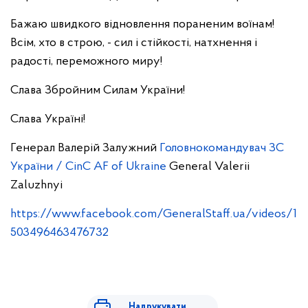
Бажаю швидкого відновлення пораненим воїнам!
Всім, хто в строю, - сил і стійкості, натхнення і
радості, переможного миру!
Слава Збройним Силам України!
Слава Україні!
Генерал Валерій Залужний
Головнокомандувач ЗС
України / CinC AF of Ukraine
General Valerii
Zaluzhnyi
https://www.facebook.com/GeneralStaff.ua/videos/1
503496463476732
Надрукувати