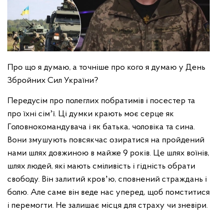
Про що я думаю, а точніше про кого я думаю у День
Збройних Сил України?
Передусім про полеглих побратимів і посестер та
про їхні сімʼї. Ці думки крають моє серце як
Головнокомандувача і як батька, чоловіка та сина.
Вони змушують повсякчас озиратися на пройдений
нами шлях довжиною в майже 9 років. Це шлях воїнів,
шлях людей, які мають сміливість і гідність обрати
свободу. Він залитий кровʼю, сповнений страждань і
болю. Але саме він веде нас уперед, щоб помститися
і перемогти. Не залишає місця для страху чи зневіри.