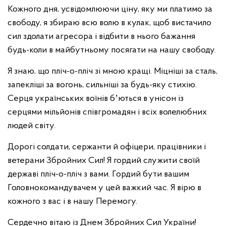
Кожного дня, усвідомлюючи ціну, яку ми платимо за
свободу, я збираю всю волю в кулак, щоб вистачило
сил здолати агресора і відбити в нього бажання
будь-коли в майбутньому посягати на нашу свободу.
Я знаю, що пліч-о-пліч зі мною кращі. Міцніші за сталь,
запекліші за вогонь, сильніші за будь-яку стихію.
Серця українських воїнів бʼються в унісон із
серцями мільйонів співгромадян і всіх волелюбних
людей світу.
Дорогі солдати, сержанти й офіцери, працівники і
ветерани Збройних Сил! Я гордий служити своїй
державі пліч-о-пліч з вами. Гордий бути вашим
Головнокомандувачем у цей важкий час. Я вірю в
кожного з вас і в нашу Перемогу.
Сердечно вітаю із Днем Збройних Сил України!