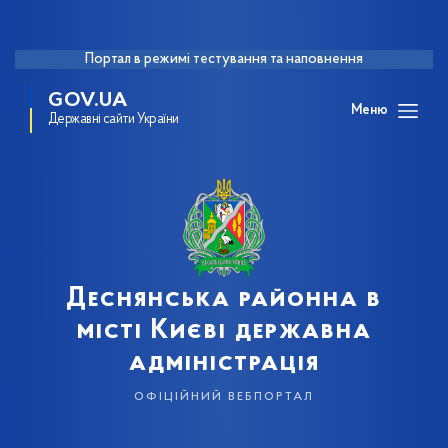
Портал в режимі тестування та наповнення
GOV.UA
Меню
Державні сайти України
Деснянська районна в
місті Києві державна
адміністрація
офіційний вебпортал