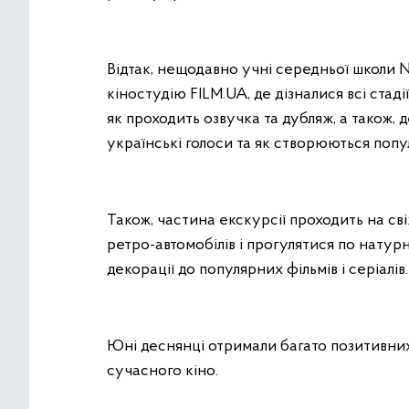
Відтак, нещодавно учні середньої школи 
кіностудію FILM.UA, де дізналися всі стадії
як проходить озвучка та дубляж, а також, 
українські голоси та як створюються попу
Також, частина екскурсії проходить на св
ретро-автомобілів і прогулятися по нату
декорації до популярних фільмів і серіалів
Юні деснянці отримали багато позитивних 
сучасного кіно.