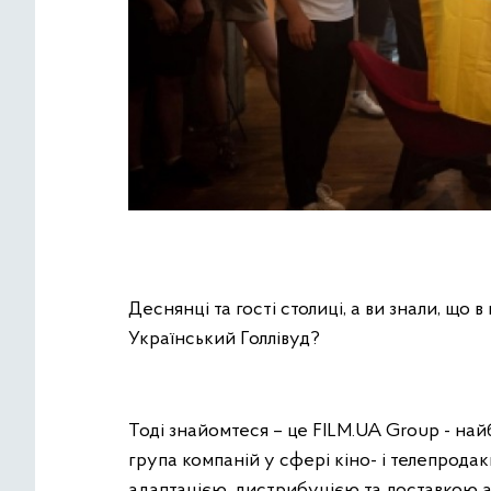
Деснянці та гості столиці, а ви знали, що 
Український Голлівуд?
Тоді знайомтеся – це FILM.UA Group - най
група компаній у сфері кіно- і телепрод
адаптацією, дистрибуцією та доставкою а