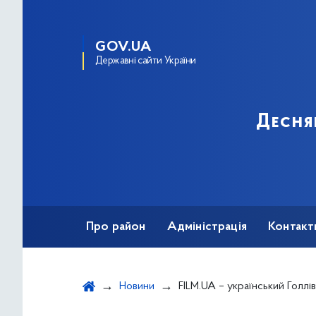
GOV.UA
Державні сайти України
Десня
Про район
Адміністрація
Контакт
Новини
FILM.UA – український Голлівуд у Д