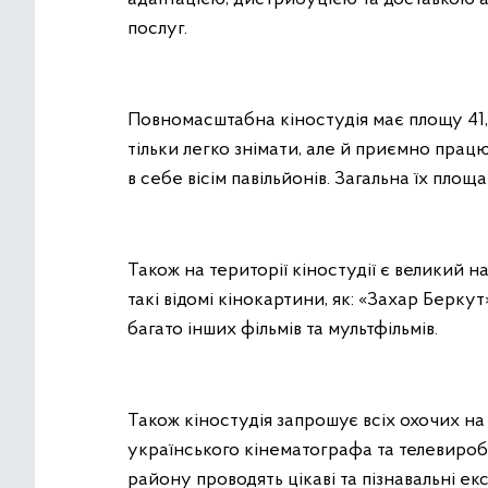
послуг.
Повномасштабна кіностудія має площу 41,
тільки легко знімати, але й приємно прац
в себе вісім павільйонів. Загальна їх площ
Також на території кіностудії є великий 
такі відомі кінокартини, як: «Захар Берку
багато інших фільмів та мультфільмів.
Також кіностудія запрошує всіх охочих на
українського кінематографа та телевиробн
району проводять цікаві та пізнавальні ек