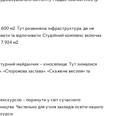
 600 м2. Тут розвинена інфраструктура, де не
ювати та відпочивати. Студійний комплекс включає
а 7 924 м2.
натурний майданчик – кіноселище. Тут знімалися
т», «Сторожова застава», «Скажене весілля» та
 екскурсію – поринути у світ сучасного
ицтва. Частенько для учнів закладів освіти нашого
скурси.