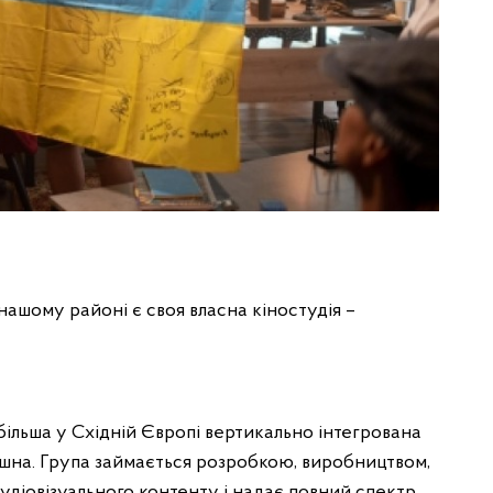
в нашому районі є своя власна кіностудія –
більша у Східній Європі вертикально інтегрована
акшна. Група займається розробкою, виробництвом,
удіовізуального контенту і надає повний спектр