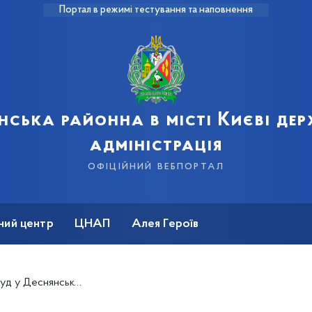
Портал в режимі тестування та наповнення
нська районна в місті Києві де
адміністрація
офіційний вебпортал
ний центр
ЦНАП
Алея Героїв
еснянському районі!