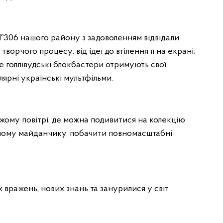
№306 нашого району з задоволенням відвідали
 творчого процесу: від ідеї до втілення її на екрані;
де голлівудські блокбастери отримують свої
лярні українські мультфільми.
іжому повітрі, де можна подивитися на колекцію
рному майданчику, побачити повномасштабні
.
вражень, нових знань та занурилися у світ