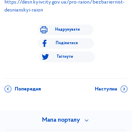
https://desn.kyivcity.gov.ua/pro-raion/bezbariernist-
desnianskyi-raion
Надрукувати
Поділитися
Твітнути
Попередня
Наступна
Мапа порталу