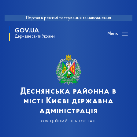
Портал в режимі тестування та наповнення
GOV.UA
Меню
Державні сайти України
Деснянська районна в
місті Києві державна
адміністрація
офіційний вебпортал