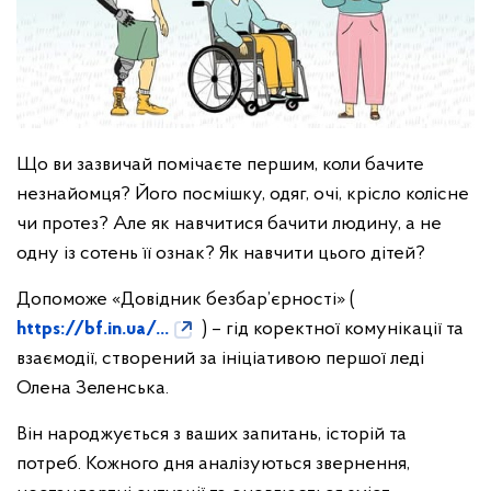
Що ви зазвичай помічаєте першим, коли бачите
незнайомця? Його посмішку, одяг, очі, крісло колісне
чи протез? Але як навчитися бачити людину, а не
одну із сотень її ознак? Як навчити цього дітей?
Допоможе «Довідник безбар’єрності» (
https://bf.in.ua/...
) – гід коректної комунікації та
взаємодії, створений за ініціативою першої леді
Олена Зеленська.
Він народжується з ваших запитань, історій та
потреб. Кожного дня аналізуються звернення,