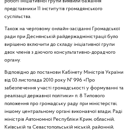
роботі ініціативної групи виявили бажання
представники 11 інститутів громадянського
суспільства.
Також на черговому онлайн-засіданні Громадської
ради при Деснянській райдержадміністрації було
вирішено включити до складу ініціативної групи
двох членів з діючого консультативно-дорадчого
органу.
Відповідно до постанови Кабінету Міністрів України
від 03 листопада 2010 року № 996 «Про
забезпечення участі громадськості у формуванні та
реалізації державної політики» п. 8 Типового
положення про громадську раду при міністерстві,
іншому центральному органі виконавчої влади, Раді
міністрів Автономної Республіки Крим, обласній,
Київській та Севастопольській міській, районній,