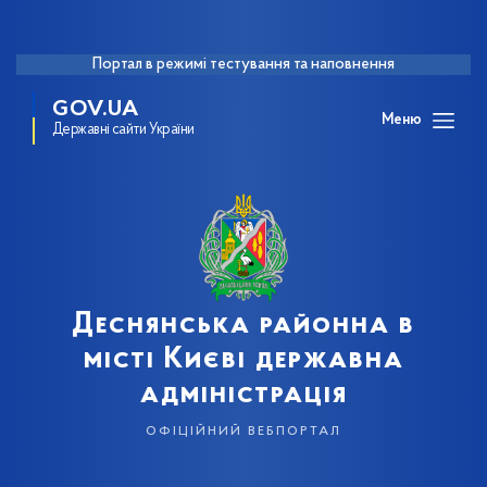
Портал в режимі тестування та наповнення
GOV.UA
Меню
Державні сайти України
Деснянська районна в
місті Києві державна
адміністрація
офіційний вебпортал