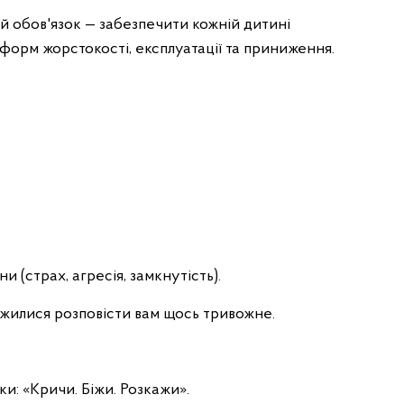
й обов'язок — забезпечити кожній дитині
 форм жорстокості, експлуатації та приниження.
и (страх, агресія, замкнутість).
ажилися розповісти вам щось тривожне.
и: «Кричи. Біжи. Розкажи».