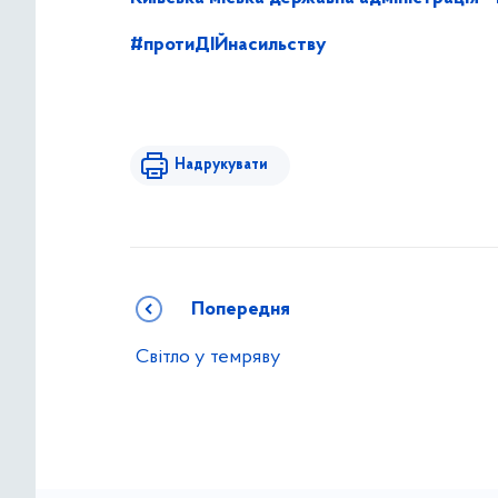
#протиДІЙнасильству
Надрукувати
Попередня
Світло у темряву