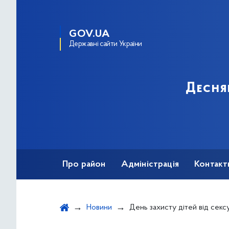
GOV.UA
Державні сайти України
Десня
Про район
Адміністрація
Контакт
Новини
День захисту дітей від сексуал