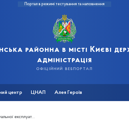
Портал в режимі тестування та наповнення
нська районна в місті Києві де
адміністрація
офіційний вебпортал
ний центр
ЦНАП
Алея Героїв
ьної експлуатації