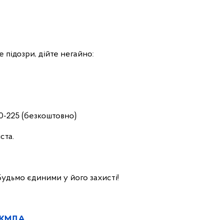
 підозри, дійте негайно:
00-225 (безкоштовно)
ста.
удьмо єдиними у його захисті!
 - КМДА