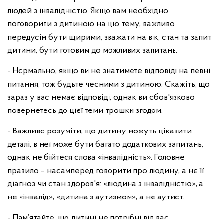
людей з інвалідністю. Якщо вам необхідно
поговорити з дитиною на цю тему, важливо
передусім бути щирими, зважати на вік, стан та запит
дитини, бути готовим до можливих запитань.
- Нормально, якщо ви не знатимете відповіді на певні
питання, тож будьте чесними з дитиною. Скажіть, що
зараз у вас немає відповіді, однак ви обов'язково
повернетесь до цієї теми трошки згодом.
- Важливо розуміти, що дитину можуть цікавити
деталі, в неї може бути багато додаткових запитань,
однак не бійтеся слова «інвалідність». Головне
правило – насамперед говорити про людину, а не її
діагноз чи стан здоров'я: «людина з інвалідністю», а
не «інвалід», «дитина з аутизмом», а не аутист.
- Пам’ятайте, що дитині не потрібні від вас