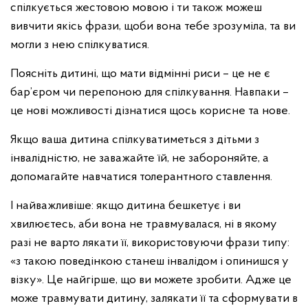
спілкується жестовою мовою і ти також можеш
вивчити якісь фрази, щоби вона тебе зрозуміла, та ви
могли з нею спілкуватися.
Поясніть дитині, що мати відмінні риси – це не є
бар’єром чи перепоною для спілкування. Навпаки –
це нові можливості дізнатися щось корисне та нове.
Якщо ваша дитина спілкуватиметься з дітьми з
інвалідністю, не заважайте їй, не забороняйте, а
допомагайте навчатися толерантного ставлення.
І найважливіше: якщо дитина бешкетує і ви
хвилюєтесь, аби вона не травмувалася, ні в якому
разі не варто лякати її, використовуючи фрази типу:
«з такою поведінкою станеш інвалідом і опинишся у
візку». Це найгірше, що ви можете зробити. Адже це
може травмувати дитину, залякати її та сформувати в