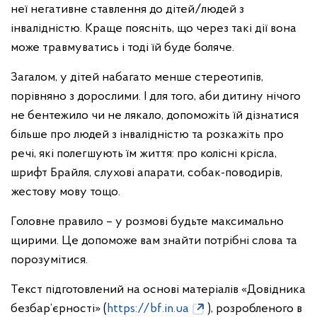
неї негативне ставлення до дітей/людей з
інвалідністю. Краще поясніть, що через такі дії вона
може травмуватись і тоді їй буде боляче.
Загалом, у дітей набагато менше стереотипів,
порівняно з дорослими. І для того, аби дитину нічого
не бентежило чи не лякало, допоможіть їй дізнатися
більше про людей з інвалідністю та розкажіть про
речі, які полегшують їм життя: про колісні крісла,
шрифт Брайля, слухові апарати, собак-поводирів,
жестову мову тощо.
Головне правило – у розмові будьте максимально
щирими. Це допоможе вам знайти потрібні слова та
порозумітися.
Текст підготовлений на основі матеріалів «Довідника
безбар’єрності» (
https://bf.in.ua
), розробленого в