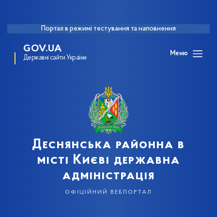
Портал в режимі тестування та наповнення
GOV.UA
Меню
Державні сайти України
Деснянська районна в
місті Києві державна
адміністрація
офіційний вебпортал