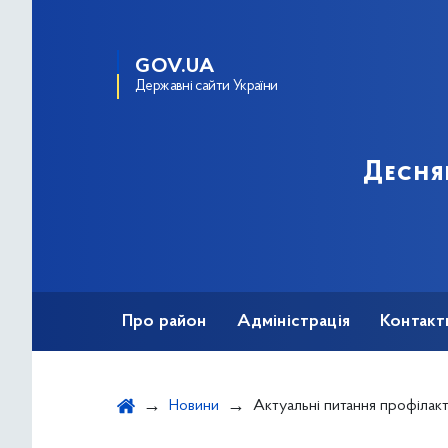
GOV.UA
Державні сайти України
Десня
Про район
Адміністрація
Контакт
Новини
Актуальні питання профілактики інфекційних