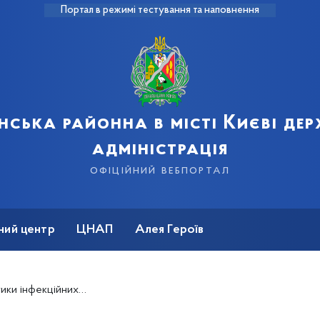
Портал в режимі тестування та наповнення
нська районна в місті Києві де
адміністрація
офіційний вебпортал
ний центр
ЦНАП
Алея Героїв
 та неінфекційних хвороб