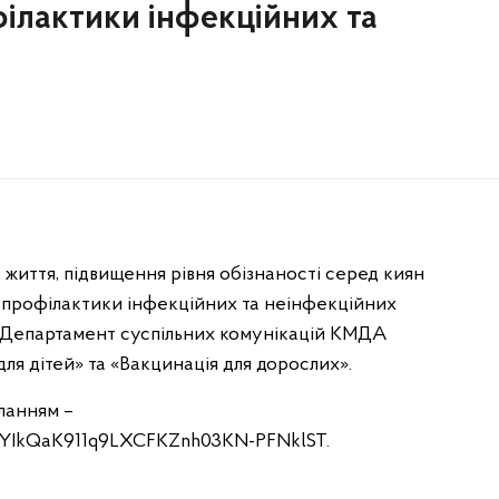
ілактики інфекційних та
 життя, підвищення рівня обізнаності серед киян
ь профілактики інфекційних та неінфекційних
 Департамент суспільних комунікацій КМДА
для дітей» та «Вакцинація для дорослих».
ланням –
/1MYIkQaK911q9LXCFKZnh03KN-PFNklST.