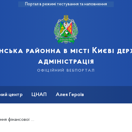
Портал в режимі тестування та наповнення
нська районна в місті Києві де
адміністрація
офіційний вебпортал
ний центр
ЦНАП
Алея Героїв
 за рахунок коштів державного та місцевого бюджетів