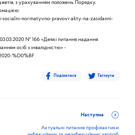
джетів, з урахуванням положень Порядку,
рмацією:
socialni-normatyvno-pravovi-akty-na-zasidanni-
 03.03.2020 № 166 «Деякі питання надання
нням осіб з інвалідністю» -
66-2020-%D0%BF
Поділитися
Твітнути
Наступна
Актуальні питання профілактики
інфекційних та неінфекційних хвороб