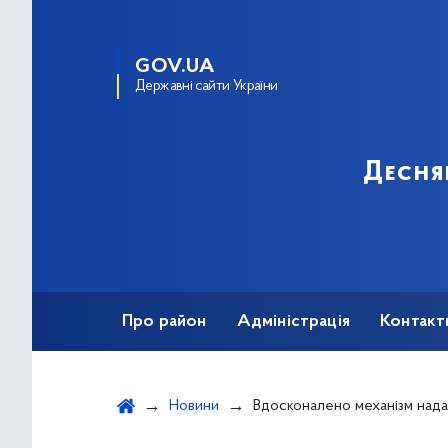
GOV.UA
Державні сайти України
Десня
Про район
Адміністрація
Контакт
Новини
Вдосконалено механізм надання фінансової підтримки громадським об’єднанням осіб з інвалідністю