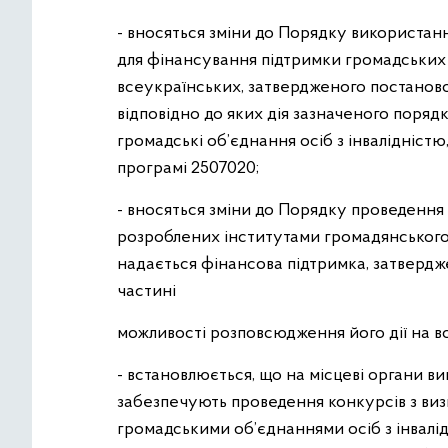
- вносяться зміни до Порядку використан
для фінансування підтримки громадських о
всеукраїнських, затвердженого постановою
відповідно до яких дія зазначеного поря
громадські об’єднання осіб з інвалідністю
програмі 2507020;
- вносяться зміни до Порядку проведення 
розроблених інститутами громадянського с
надається фінансова підтримка, затвердже
частині
можливості розповсюдження його дії на всі
- встановлюється, що на місцеві органи в
забезпечують проведення конкурсів з визн
громадськими об’єднаннями осіб з інвалід