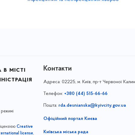
Контакти
в місті
ністрація
Адреса:
02225, м. Київ, пр-т Червоної Калин
Телефон:
+380 (44) 515-66-66
Пошта:
rda.desnianska@kyivcity.gov.ua
 режимі
Офіційний портал Києва
ліцензією
Creative
Київська міська рада
,
ernational license