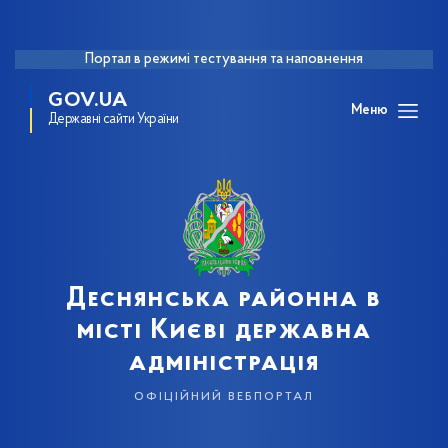
Портал в режимі тестування та наповнення
GOV.UA
Меню
Державні сайти України
Деснянська районна в
місті Києві державна
адміністрація
офіційний вебпортал