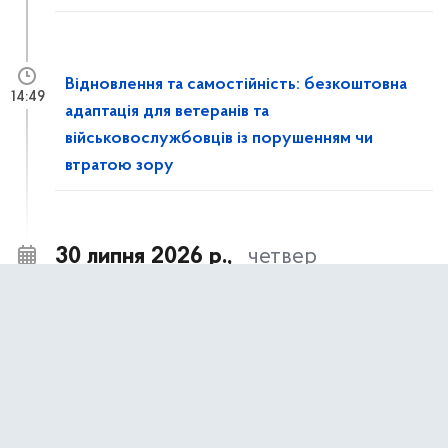
Відновлення та самостійність: безкоштовна
14:49
адаптація для ветеранів та
військовослужбовців із порушенням чи
втратою зору
30 липня 2026 р.,
четвер
Охайні газони — це результат щоденної та
16:14
кропіткої праці наших працівників.