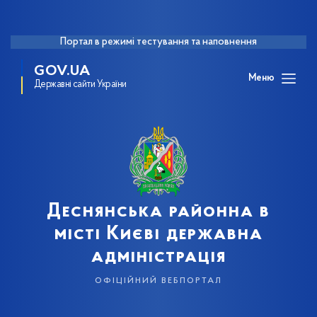
Портал в режимі тестування та наповнення
GOV.UA
Меню
Державні сайти України
Деснянська районна в
місті Києві державна
адміністрація
офіційний вебпортал