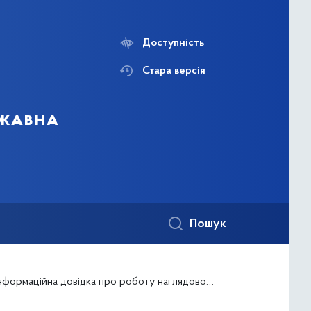
Доступність
Стара версія
ржавна
Пошук
рмаційна довідка про роботу наглядової ради з питань розподілу і утримання житла у гуртожитках та використання гуртожитків і прибудинкових територій станом на 27.12.2023