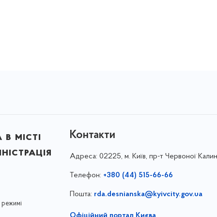
Контакти
в місті
ністрація
Адреса:
02225, м. Київ, пр-т Червоної Калин
Телефон:
+380 (44) 515-66-66
Пошта:
rda.desnianska@kyivcity.gov.ua
 режимі
Офіційний портал Києва