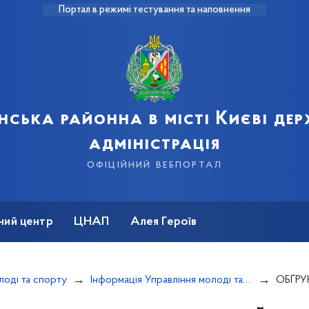
Портал в режимі тестування та наповнення
нська районна в місті Києві де
адміністрація
офіційний вебпортал
ний центр
ЦНАП
Алея Героїв
лоді та спорту
Інформація Управління молоді та спорту
ОБҐРУНТУВАННЯ закупівл