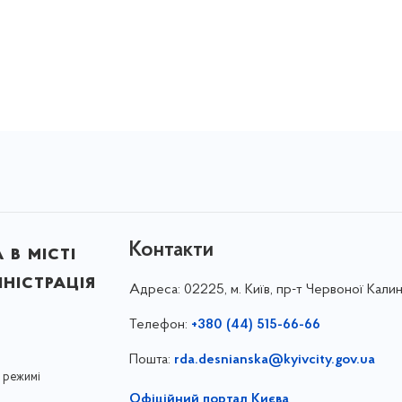
Контакти
в місті
ністрація
Адреса:
02225, м. Київ, пр-т Червоної Калин
Телефон:
+380 (44) 515-66-66
Пошта:
rda.desnianska@kyivcity.gov.ua
 режимі
Офіційний портал Києва