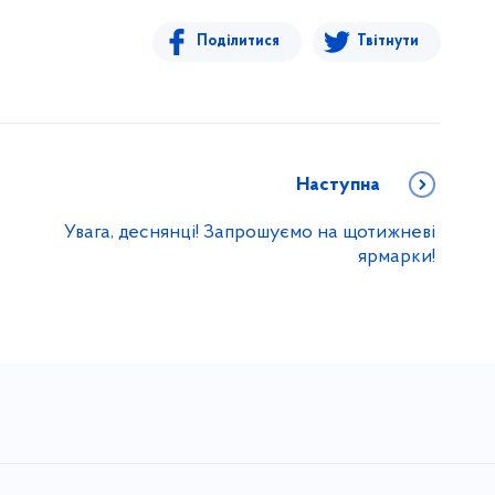
Поділитися
Твітнути
Наступна
Увага, деснянці! Запрошуємо на щотижневі
ярмарки!