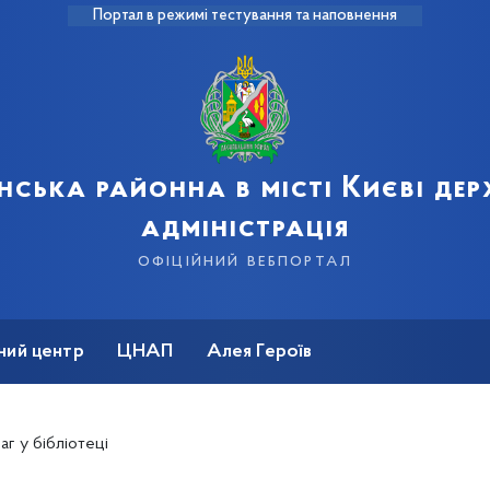
Портал в режимі тестування та наповнення
нська районна в місті Києві де
адміністрація
офіційний вебпортал
ний центр
ЦНАП
Алея Героїв
аг у бібліотеці