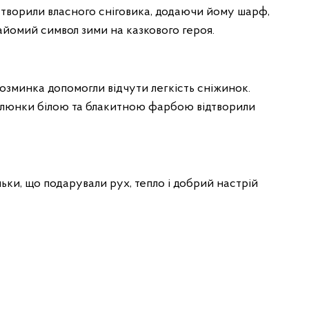
створили власного сніговика, додаючи йому шарф,
найомий символ зими на казкового героя.
розминка допомогли відчути легкість сніжинок.
алюнки білою та блакитною фарбою відтворили
ньки, що подарували рух, тепло і добрий настрій