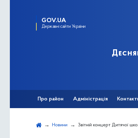
GOV.UA
Державні сайти України
Десня
Про район
Адміністрація
Контакт
Новини
Звітній концерт Дитячої школи мистецтв №