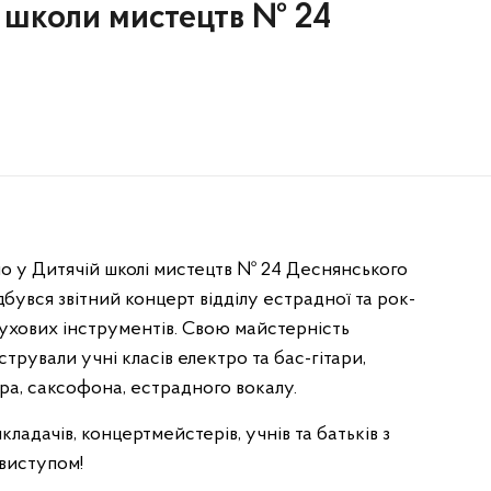
ї школи мистецтв № 24
 у Дитячій школі мистецтв № 24 Деснянського
дбувся звітний концерт відділу естрадної та рок-
духових інструментів. Свою майстерність
трували учні класів електро та бас-гітари,
ра, саксофона, естрадного вокалу.
кладачів, концертмейстерів, учнів та батьків з
виступом!