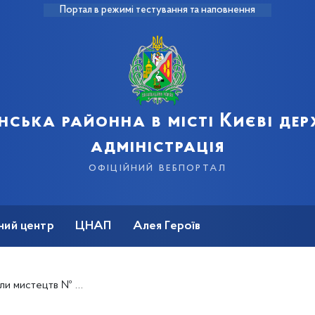
Портал в режимі тестування та наповнення
нська районна в місті Києві де
адміністрація
офіційний вебпортал
ний центр
ЦНАП
Алея Героїв
 24 Деснянського району