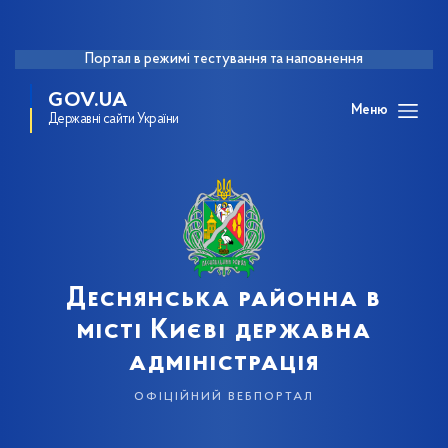
Портал в режимі тестування та наповнення
GOV.UA
Меню
Державні сайти України
Деснянська районна в
місті Києві державна
адміністрація
офіційний вебпортал