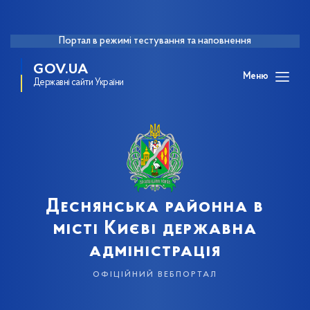
Портал в режимі тестування та наповнення
GOV.UA
Меню
Державні сайти України
Деснянська районна в
місті Києві державна
адміністрація
офіційний вебпортал