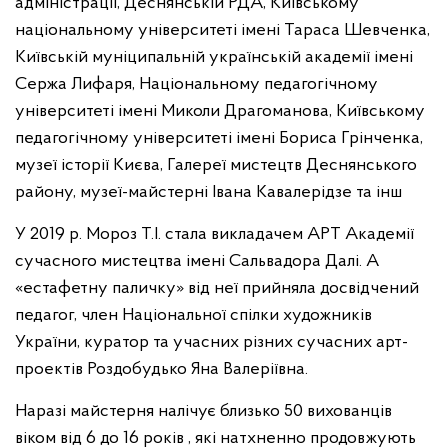
адміністрації, Деснянській РДА, Київському
національному університеті імені Тараса Шевченка,
Київській муніципальній українській академії імені
Сержа Лифаря, Національному педагогічному
університеті імені Миколи Драгоманова, Київському
педагогічному університеті імені Бориса Грінченка,
музеї історії Києва, Галереї мистецтв Деснянського
району, музеї-майстерні Івана Кавалерідзе та інш
У 2019 р. Мороз Т.І. стала викладачем АРТ Академії
сучасного мистецтва імені Сальвадора Далі. А
«естафетну паличку» від неї прийняла досвідчений
педагог, член Національної спілки художників
України, куратор та учасних різних сучасних арт-
проектів Роздобудько Яна Валеріївна.
Наразі майстерня налічує близько 50 вихованців
віком від 6 до 16 років , які натхненно продовжують