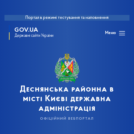
Портал в режимі тестування та наповнення
GOV.UA
Меню
Державні сайти України
Деснянська районна в
місті Києві державна
адміністрація
офіційний вебпортал