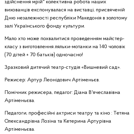
здійснення мрій" колективна робота наших
вихованців експонувалася на виставці, присвяченій
Дню незалежності республіки Македонія в золотому
залі Українського фонду культури.
Мало хто може похвалитися проведенням майстер-
класу з виготовлення ляльки-мотанки на 140 чоловік
(70 дітей + 70 батьків) одночасно!
Зразковий дитячий театр-студія «Вишневий сад».
Режисер: Артур Леонідович Артіменьєв.
Помічник режисера, педагог: Діана В'ячеславівна
Артіменьєва.
Педагоги, професійні актриси театру та кіно : Тетяна
Олександрівна Лозіна та Кетерина Артурівна
Артіменьєва.