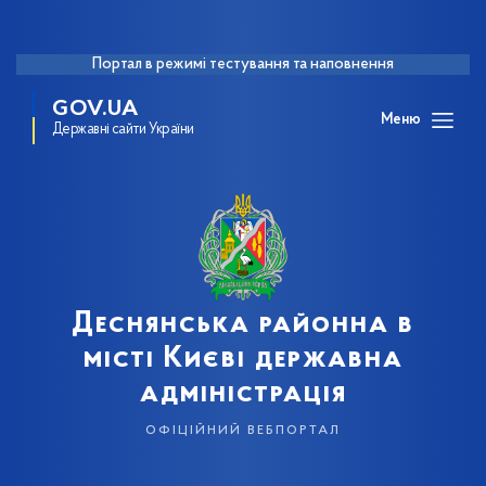
Портал в режимі тестування та наповнення
GOV.UA
Меню
Державні сайти України
Деснянська районна в
місті Києві державна
адміністрація
офіційний вебпортал