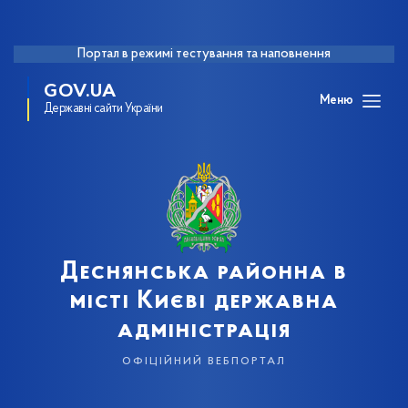
Портал в режимі тестування та наповнення
GOV.UA
Меню
Державні сайти України
Деснянська районна в
місті Києві державна
адміністрація
офіційний вебпортал