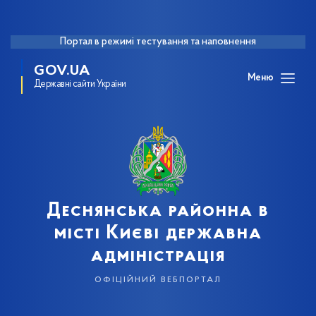
Портал в режимі тестування та наповнення
GOV.UA
Меню
Державні сайти України
Деснянська районна в
місті Києві державна
адміністрація
офіційний вебпортал