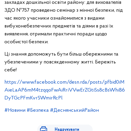
закладах дошкільної освіти району: для вихователів
ЗДО №757 проведено семінар з мінної безпеки, під
час якого учасники ознайомилися з видами
вибухонебезпечних предметів та діями в разі їх
виявлення, отримали практичні поради щодо
особистої безпеки.
Ці знання допоможуть бути більш обережними та
убезпеченими у повсякденному житті. Бережіть
себе!
https://www.facebook.com/desn.rda/posts/pfbid0iM
AieLaAP6mM4tzqqoFwAiRriVVwErZGtiSs8cBsWhiB6
DyTGcPFmKvrSWmirRcPl
#Новини
#Безпека
#ДеснянськийРайон
Надрукувати