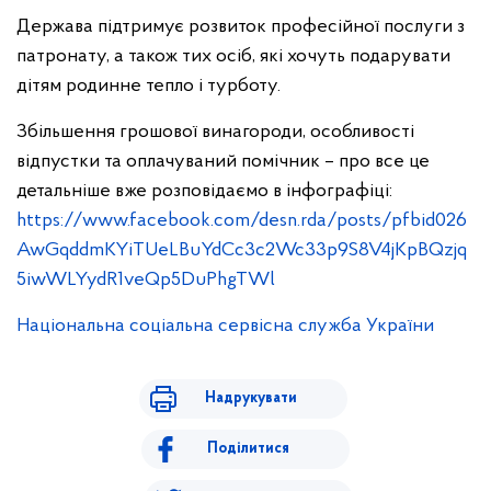
Держава підтримує розвиток професійної послуги з
патронату, а також тих осіб, які хочуть подарувати
дітям родинне тепло і турботу.
Збільшення грошової винагороди, особливості
відпустки та оплачуваний помічник – про все це
детальніше вже розповідаємо в інфографіці:
https://www.facebook.com/desn.rda/posts/pfbid026
AwGqddmKYiTUeLBuYdCc3c2Wc33p9S8V4jKpBQzjq
5iwWLYydR1veQp5DuPhgTWl
Національна соціальна сервісна служба України
Надрукувати
Поділитися