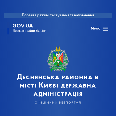
Портал в режимі тестування та наповнення
GOV.UA
Меню
Державні сайти України
Деснянська районна в
місті Києві державна
адміністрація
офіційний вебпортал