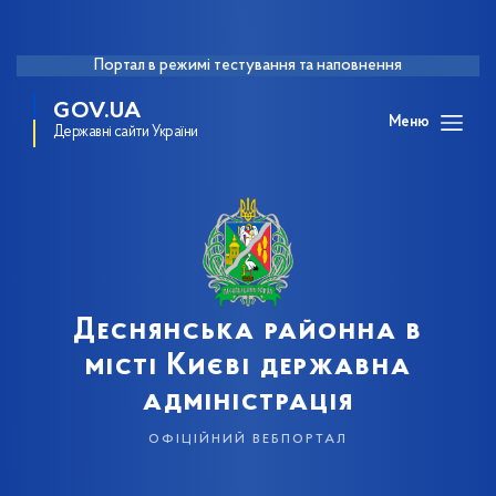
Портал в режимі тестування та наповнення
GOV.UA
Меню
Державні сайти України
Деснянська районна в
місті Києві державна
адміністрація
офіційний вебпортал