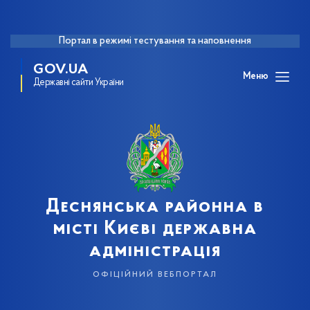
Портал в режимі тестування та наповнення
GOV.UA
Меню
Державні сайти України
Деснянська районна в
місті Києві державна
адміністрація
офіційний вебпортал