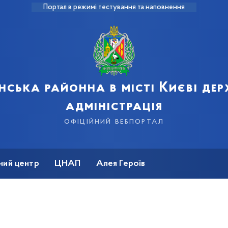
Портал в режимі тестування та наповнення
нська районна в місті Києві де
адміністрація
офіційний вебпортал
ний центр
ЦНАП
Алея Героїв