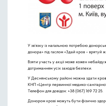
У зв’язку із нагальною потребою донорсько
донора» під гаслом «Здай кров – врятуй ж
Взяти участь у акції може кожен небайдуж
дотриманням усіх заходів безпеки.
У Деснянському районі можна здати кров к
КНП «Центр первинної медико-санітарної д
Телефон для довідок: +38 (067) 169 72 25.
Донором крові можуть бути фізично здоров