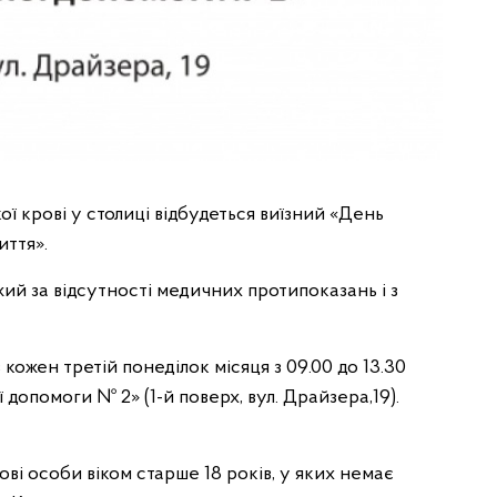
ї крові у столиці відбудеться виїзний «День
иття».
ий за відсутності медичних протипоказань і з
ожен третій понеділок місяця з 09.00 до 13.30
опомоги № 2» (1-й поверх, вул. Драйзера,19).
і особи віком старше 18 років, у яких немає