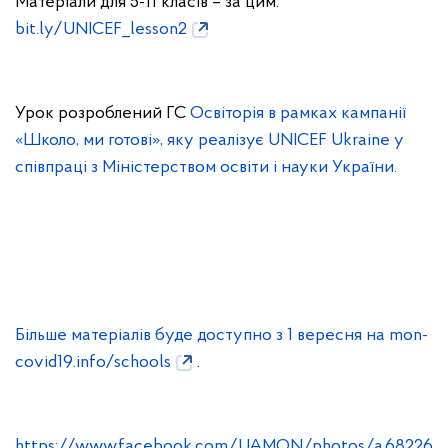
Матеріали для 5-11 класів – за цим:
bit.ly/UNICEF_lesson2
Урок розроблений ГС
Освіторія в рамках кампанії
«Школо, ми готові», яку реалізує UNICEF Ukraine у
співпраці з Міністерством освіти і науки України.
Більше матеріалів буде доступно з 1 вересня на
mon-
covid19.info/schools
.
https://www.facebook.com/UAMON/photos/a.68226