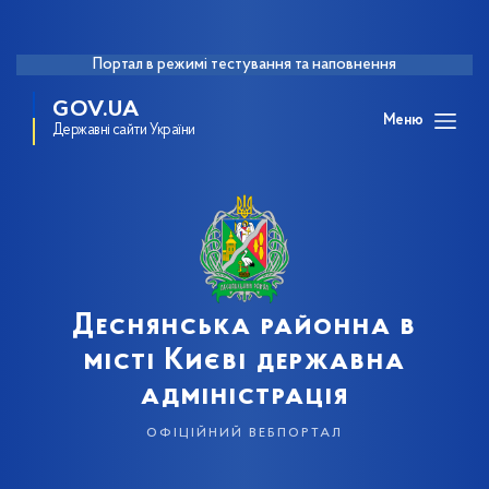
Портал в режимі тестування та наповнення
GOV.UA
Меню
Державні сайти України
Деснянська районна в
місті Києві державна
адміністрація
офіційний вебпортал