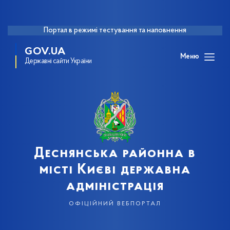
Портал в режимі тестування та наповнення
GOV.UA
Меню
Державні сайти України
Деснянська районна в
місті Києві державна
адміністрація
офіційний вебпортал