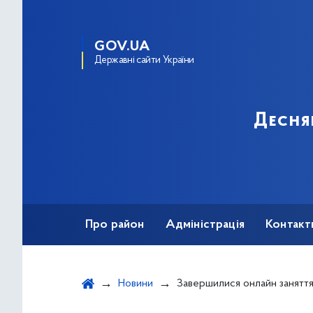
GOV.UA
Державні сайти України
Десня
Про район
Адміністрація
Контакт
Новини
Завершилися онлайн заняття на платформі ZOOM у Школі освітнього менеджменту заступників директо