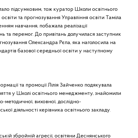
 стало підсумковим, тож куратор Школи освітнього
освіти та прогнозування Управління освіти Таміла
ченням навчання, побажала реалізації
нь та перемог. До привітань долучилася заступник
огнозування Олександра Рєпа, яка наголосила на
дартів базової середньої освіти у наступному
ормації та промоції Лілія Зайченко подякувала
аняття у Школі освітнього менеджменту, знайомили
о-методичної, виховної, дослідно-
ької діяльності керівника освітнього закладу.
ькій збройній агресії, освітяни Деснянського