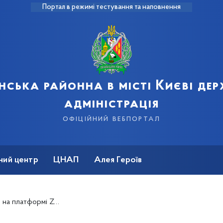
Портал в режимі тестування та наповнення
нська районна в місті Києві де
адміністрація
офіційний вебпортал
ний центр
ЦНАП
Алея Героїв
рів закладів освіти Деснянського району 2021-2022 н.р.