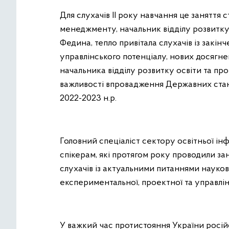
Для слухачів ІІ року навчання це заняття
менеджменту, начальник відділу розвитку 
Федина, тепло привітала слухачів із закін
управлінського потенціалу, нових досягне
начальника відділу розвитку освіти та пр
важливості впровадження Державних стан
2022-2023 н.р.
Головний спеціаліст сектору освітньої інф
спікерам, які протягом року проводили з
слухачів із актуальними питаннями науков
експериментальної, проектної та управлінс
У важкий час протистояння України російс