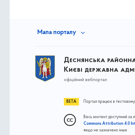
Мапа порталу
Деснянська районна 
Києві державна адмі
офіційний вебпортал
Портал працює в тестовому
Весь контент доступний за 
Commons Attribution 4.0 Int
якщо не зазначено інше