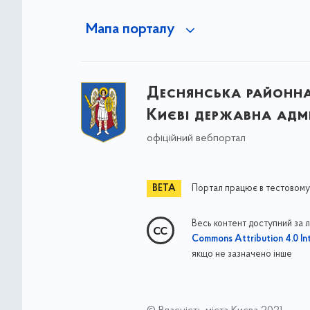
Мапа порталу
Деснянська районна 
Києві державна адмі
офіційний вебпортал
Портал працює в тестовому
Весь контент доступний за 
Commons Attribution 4.0 Int
якщо не зазначено інше