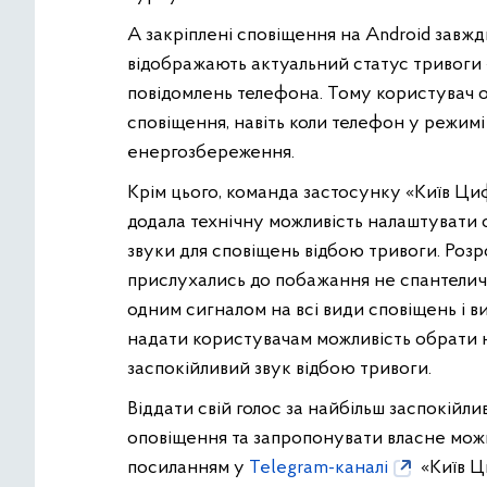
А закріплені сповіщення на Android завжд
відображають актуальний статус тривоги 
повідомлень телефона. Тому користувач 
сповіщення, навіть коли телефон у режимі
енергозбереження.
Крім цього, команда застосунку «Київ Ц
додала технічну можливість налаштувати 
звуки для сповіщень відбою тривоги. Роз
прислухались до побажання не спантели
одним сигналом на всі види сповіщень і в
надати користувачам можливість обрати 
заспокійливий звук відбою тривоги.
Віддати свій голос за найбільш заспокійли
оповіщення та запропонувати власне мож
посиланням у
Telegram-каналі
«Київ Ц