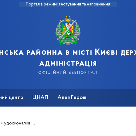
Портал в режимі тестування та наповнення
нська районна в місті Києві де
адміністрація
офіційний вебпортал
ний центр
ЦНАП
Алея Героїв
у, а для відбою тепер можна обрати новий звук