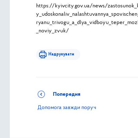
https://kyivcity.gov.ua/news/zastosunok_k
y_udoskonaliv_nalashtuvannya_spovischen
ryanu_trivogu_a_dlya_vidboyu_teper_moz
_noviy_zvuk/
Надрукувати
Попередня
Допомога завжди поруч