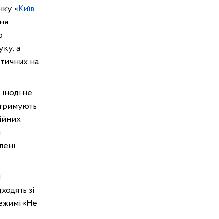
нку «
Київ
ня
р
уку, а
итичних на
іноді не
отримують
ційних
и
лені
я
ходять зі
режимі «Не