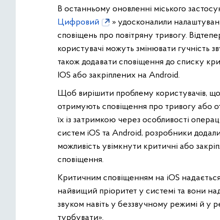
В останньому оновленні міського застосу
Цифровий
» удосконалили налаштуван
сповіщень про повітряну тривогу. Відтепе
користувачі можуть змінювати гучність зв
також додавати сповіщення до списку кр
IOS або закріплених на Android.
Щоб вирішити проблему користувачів, що 
отримують сповіщення про тривогу або 
їх із затримкою через особливості опера
систем iOS та Android, розробники додал
можливість увімкнути критичні або закріп
сповіщення.
Критичним сповіщенням на iOS надаєтьс
найвищий пріоритет у системі та вони над
звуком навіть у беззвучному режимі й у 
турбувати».