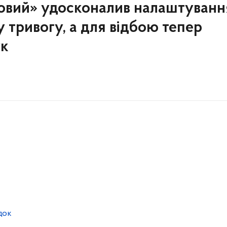
овий» удосконалив налаштуванн
 тривогу, а для відбою тепер
ук
док