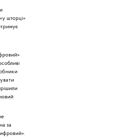
и
«у шторці»
отримує
ифровий»
особливі
робники
чувати
ирішили
новий
ве
на за
ифровий».