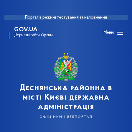
Портал в режимі тестування та наповнення
GOV.UA
Меню
Державні сайти України
Деснянська районна в
місті Києві державна
адміністрація
офіційний вебпортал