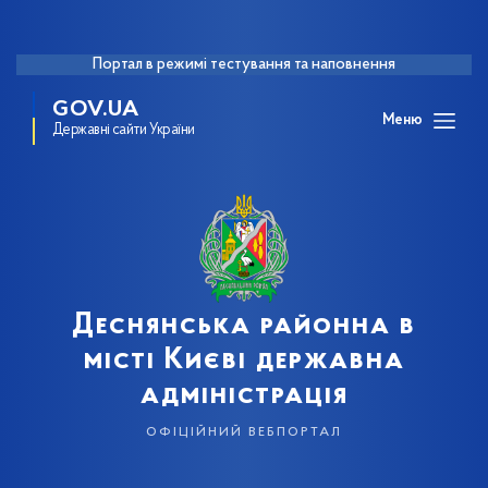
Портал в режимі тестування та наповнення
GOV.UA
Меню
Державні сайти України
Деснянська районна в
місті Києві державна
адміністрація
офіційний вебпортал