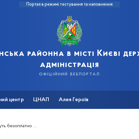
Портал в режимі тестування та наповнення
нська районна в місті Києві де
адміністрація
офіційний вебпортал
ний центр
ЦНАП
Алея Героїв
платно відновити зір