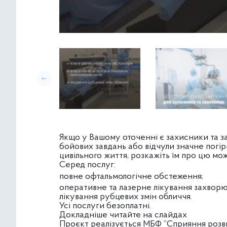
Якщо у Вашому оточенні є захисники та зах
бойових завдань або відчули значне погі
цивільного життя, розкажіть їм про цю мо
Серед послуг:
повне офтальмологічне обстеження;
оперативне та лазерне лікування захворю
лікування рубцевих змін обличчя.
Усі послуги безоплатні.
Докладніше читайте на слайдах
Проєкт реалізується МБФ “Сприяння розви