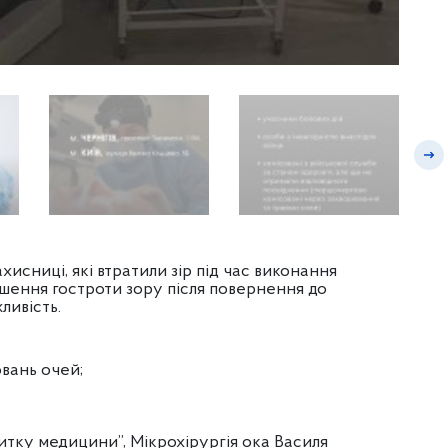
исниці, які втратили зір під час виконання
ршення гостроти зору після повернення до
жливість.
вань очей;
тку медицини”, Мікрохірургія ока Василя