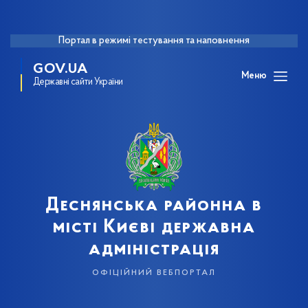
Портал в режимі тестування та наповнення
GOV.UA
Меню
Державні сайти України
Деснянська районна в
місті Києві державна
адміністрація
офіційний вебпортал