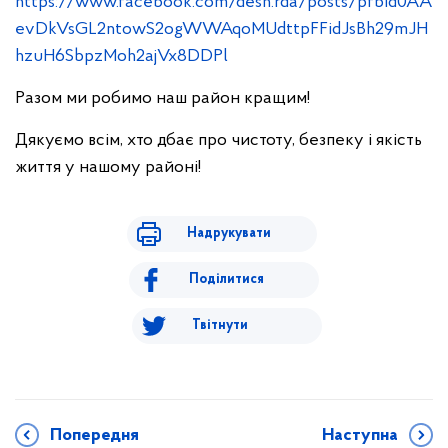
https://www.facebook.com/desn.rda/posts/pfbid0AA
evDkVsGL2ntowS2ogWWAqoMUdttpFFidJsBh29mJH
hzuH6SbpzMoh2ajVx8DDPl
Разом ми робимо наш район кращим!
Дякуємо всім, хто дбає про чистоту, безпеку і якість
життя у нашому районі!
Надрукувати
Поділитися
Твітнути
Попередня
Наступна