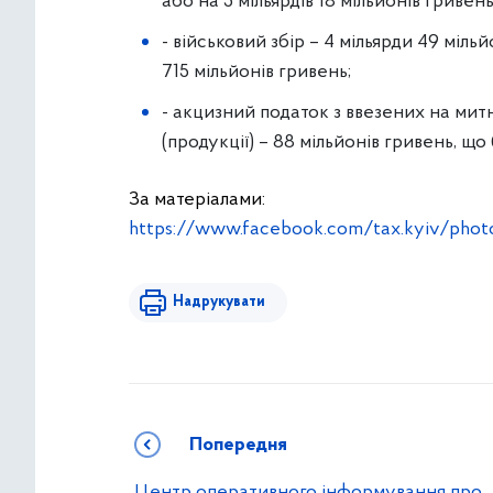
або на 5 мільярдів 18 мільйонів гривень
- військовий збір – 4 мільярди 49 міль
715 мільйонів гривень;
- акцизний податок з ввезених на мит
(продукції) – 88 мільйонів гривень, що
За матеріалами:
https://www.facebook.com/tax.kyiv/phot
Надрукувати
Попередня
Центр оперативного інформування про