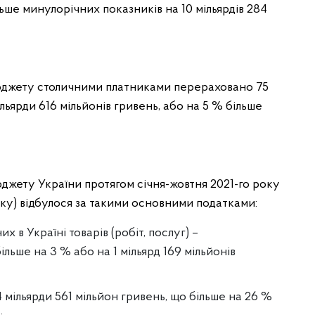
льше минулорічних показників на 10 мільярдів 284
юджету столичними платниками перераховано 75
ільярди 616 мільйонів гривень, або на 5 % більше
жету України протягом січня-жовтня 2021-го року
оку) відбулося за такими основними податками:
х в Україні товарів (робіт, послуг) –
більше на 3 % або на 1 мільярд 169 мільйонів
4 мільярди 561 мільйон гривень, що більше на 26 %