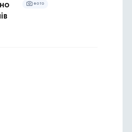
ано
ФОТО
ів