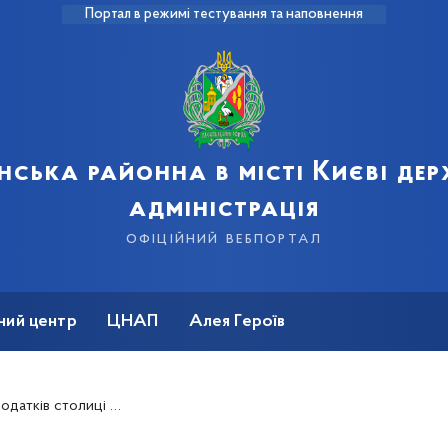
Портал в режимі тестування та наповнення
нська районна в місті Києві де
адміністрація
офіційний вебпортал
ний центр
ЦНАП
Алея Героїв
4 мільйони гривень до бюджетів усіх рівнів