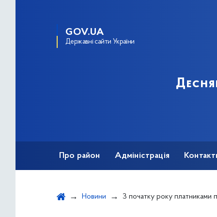
GOV.UA
Державні сайти України
Десня
Про район
Адміністрація
Контакт
Новини
З початку року платниками податків столиці перераховано 107 мільярдів 64