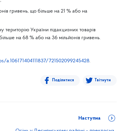
;
йонів гривень, що більше на 21 % або на
ну територію України підакцизних товарів
 більше на 68 % або на 36 мільйонів гривень.
os/a.106171404111837/721502099245428
.
Поділитися
Твітнути
Наступна
Осінь у Деснянському районі – прекрасна,