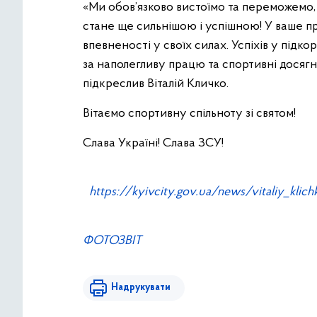
«Ми обов’язково вистоїмо та переможемо, а
стане ще сильнішою і успішною! У ваше п
впевненості у своїх силах. Успіхів у під
за наполегливу працю та спортивні досягне
підкреслив Віталій Кличко.
Вітаємо спортивну спільноту зі святом!
Слава Україні! Слава ЗСУ!
https://kyivcity.gov.ua/news/vitaliy_klich
ФОТОЗВІТ
Надрукувати