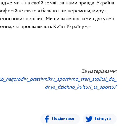
дже ми – на своїй землі і за нами правда. Україна
рофесійне свято я бажаю вам перемоги, миру і
коренні нових вершин. Ми пишаємося вами і дякуємо
ння, які прославляють Київ і Україну», –
За матеріалами:
ko_nagorodiv_pratsivnikiv_sportivno_sferi_stolitsi_do_
dnya_fizichno_kulturi_ta_sportu/
Поділитися
Твітнути