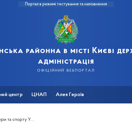
Портал в режимі тестування та наповнення
нська районна в місті Києві де
адміністрація
офіційний вебпортал
ний центр
ЦНАП
Алея Героїв
йкращу спортивну спільноту столиці