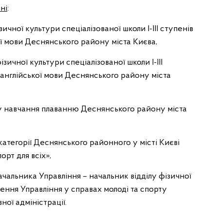
ні
:
ичної культури спеціалізованої школи І-ІІІ ступенів
ї мови Деснянського району міста Києва,
зичної культури спеціалізованої школи І-ІІІ
англійської мови Деснянського району міста
у навчання плаванню Деснянського району міста
 категорії Деснянського районного у місті Києві
рт для всіх»,
чальника Управління – начальник відділу фізичної
ення Управління у справах молоді та спорту
ної адміністрації.