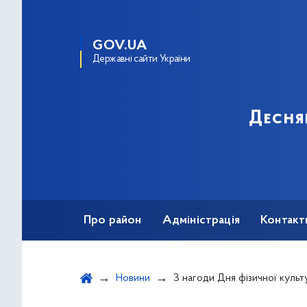
GOV.UA
Державні сайти України
Десня
Про район
Адміністрація
Контакт
Новини
З нагоди Дня фізичної культури та спорту України відзначили на