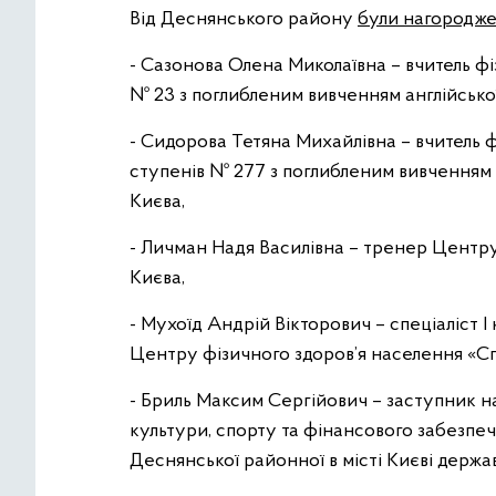
Від Деснянського району
були нагородже
- Сазонова Олена Миколаївна – вчитель фіз
№ 23 з поглибленим вивченням англійсько
- Сидорова Тетяна Михайлівна – вчитель фі
ступенів № 277 з поглибленим вивченням 
Києва,
- Личман Надя Василівна – тренер Центр
Києва,
- Мухоїд Андрій Вікторович – спеціаліст І
Центру фізичного здоров’я населення «Спо
- Бриль Максим Сергійович – заступник на
культури, спорту та фінансового забезпеч
Деснянської районної в місті Києві держав