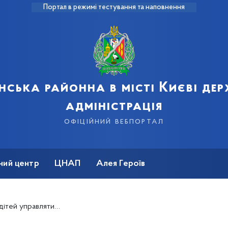
Портал в режимі тестування та наповнення
нська районна в місті Києві де
адміністрація
офіційний вебпортал
ний центр
ЦНАП
Алея Героїв
оїми почуттями та емоціями