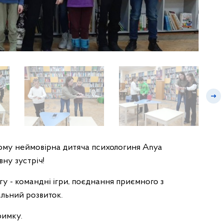
овому неймовірна дитяча психологиня Anya
вну зустріч!
гу - командні ігри, поєднання приємного з
альний розвиток.
римку.