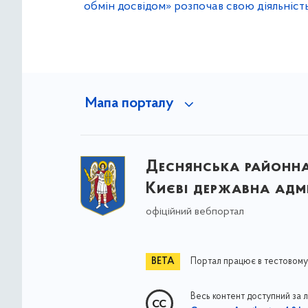
обмін досвідом» розпочав свою діяльніст
Мапа порталу
Деснянська районна 
Києві державна адмі
офіційний вебпортал
Портал працює в тестовому
Весь контент доступний за 