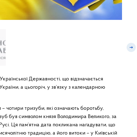
 Української Державності, що відзначається
країни, а цьогоріч, у зв’язку з календарною
– чотири тризуби, які означають боротьбу,
ризуб був символом князя Володимира Великого, за
Русі. Ця пам’ятна дата покликана нагадувати, що
сячолітню традицію, а його витоки – у Київській