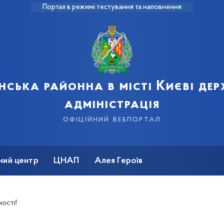
Портал в режимі тестування та наповнення
нська районна в місті Києві де
адміністрація
офіційний вебпортал
ний центр
ЦНАП
Алея Героїв
ості!