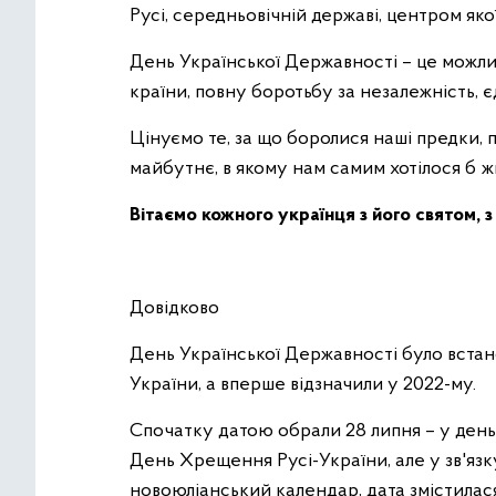
Русі, середньовічній державі, центром якої
День Української Державності – це можлив
країни, повну боротьбу за незалежність, є
Цінуємо те, за що боролися наші предки, п
майбутнє, в якому нам самим хотілося б ж
Вітаємо кожного українця з його святом, 
Довідково
День Української Державності було встан
України, а вперше відзначили у 2022-му.
Спочатку датою обрали 28 липня – у день 
День Хрещення Русі-України, але у зв'яз
новоюліанський календар, дата змістилася 