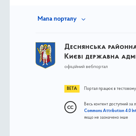
Мапа порталу
Деснянська районна 
Києві державна адмі
офіційний вебпортал
Портал працює в тестовому
Весь контент доступний за 
Commons Attribution 4.0 Int
якщо не зазначено інше