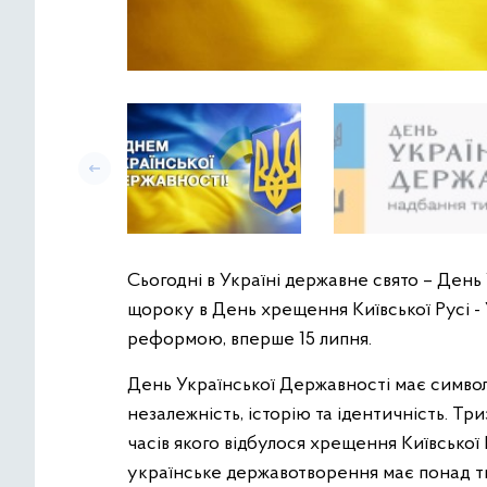
Сьогодні в Україні державне свято – День
щороку в День хрещення Київської Русі - У
реформою, вперше 15 липня.
День Української Державності має символ 
незалежність, історію та ідентичність. Т
часів якого відбулося хрещення Київської 
українське державотворення має понад ти