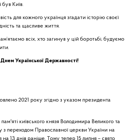
 був Київ.
ість для кожного українця згадати історію своєї
дність та щасливе життя.
ам’ятаємо всіх, хто загинув у цій боротьбі, будуємо
ити.
з Днем Української Державності!
овлено 2021 року згідно з указом президента
пам'яті київського князя Володимира Великого та
ку з переходом Православної церкви України на
на 13 днів раніше. Тому тепер 15 липня – свято