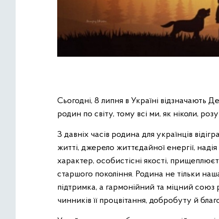
Сьогодні, 8 липня в Україні відзначають Д
родин по світу, тому всі ми, як ніколи, ро
З давніх часів родина для українців відіг
житті, джерело життєдайної енергії, над
характер, особистісні якості, прищеплюєть
старшого покоління. Родина не тільки наш
підтримка, а гармонійний та міцний союз 
чинників її процвітання, добробуту й бла