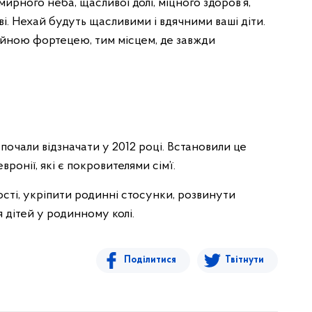
ирного неба, щасливої долі, міцного здоров’я,
ві. Нехай будуть щасливими і вдячними ваші діти.
ійною фортецею, тим місцем, де завжди
 почали відзначати у 2012 році. Встановили це
ронії, які є покровителями сім’ї.
ості, укріпити родинні стосунки, розвинути
 дітей у родинному колі.
Поділитися
Твітнути