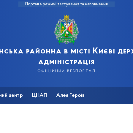
Портал в режимі тестування та наповнення
нська районна в місті Києві де
адміністрація
офіційний вебпортал
ний центр
ЦНАП
Алея Героїв