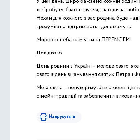
У цей день, щиро бажаємо кожній родині м
добробуту, благополуччя, злагоди та любо
Нехай для кожного з вас родина буде над
зрозуміють, підтримають і допоможуть.
Мирного неба нам усім та ПЕРЕМОГИ!
Довідково
День родини в Україні – молоде свято, яке
свято в день вшанування святих Петра і Фев
Мета свята – популяризувати сімейні цінн
сімейні традиції та забезпечити виховання
Надрукувати