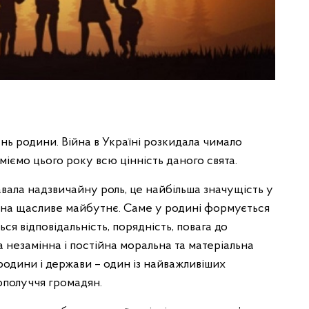
ень родини. Війна в Україні розкидала чимало
зуміємо цього року всю цінність даного свята.
равала надзвичайну роль, це найбільша значущість у
ія на щасливе майбутнє. Саме у родині формується
ся відповідальність, порядність, повага до
а незамінна і постійна моральна та матеріальна
родини і держави – один із найважливіших
гополуччя громадян.