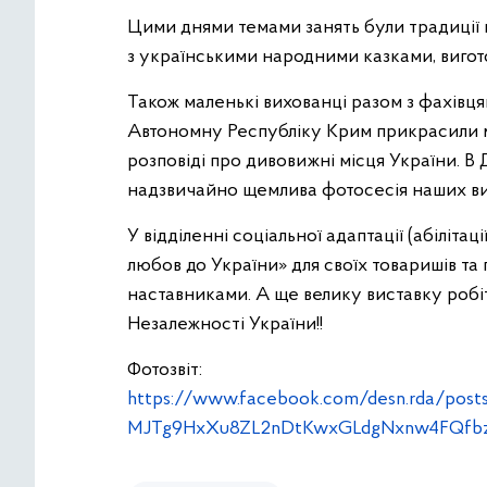
Цими днями темами занять були традиції н
з українськими народними казками, вигот
Також маленькі вихованці разом з фахівця
Автономну Республіку Крим прикрасили м
розповіді про дивовижні місця України. В
надзвичайно щемлива фотосесія наших ви
У відділенні соціальної адаптації (абіліт
любов до України» для своїх товаришів та 
наставниками. А ще велику виставку роб
Незалежності України!!
Фотозвіт:
https://www.facebook.com/desn.rda/p
MJTg9HxXu8ZL2nDtKwxGLdgNxnw4FQfbz