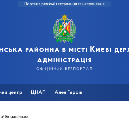
Портал в режимі тестування та наповнення
нська районна в місті Києві де
адміністрація
офіційний вебпортал
ний центр
ЦНАП
Алея Героїв
валідністю Деснянського району готувалася до свята