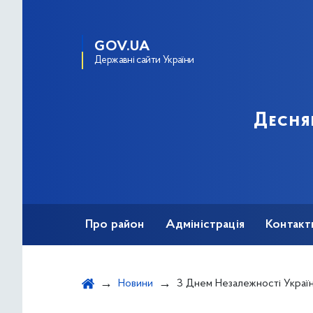
GOV.UA
Державні сайти України
Десня
Про район
Адміністрація
Контакт
Новини
З Днем Незалежності України! Як маленька дітвора Центру комплексної реабілітації для осіб з ін