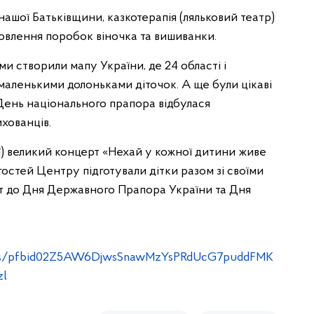
ашої Батьківщини, казкотерапія (ляльковий театр)
овлення поробок віночка та вишиванки.
ми створили мапу України, де 24 області і
аленькими долоньками діточок. А ще були цікаві
 День національного прапора відбулася
хованців.
ації) великий концерт «Нехай у кожної дитини живе
гостей Центру підготували дітки разом зі своїми
іт до Дня Державного Прапора України та Дня
osts/pfbid02Z5AW6DjwsSnawMzYsPRdUcG7puddFMK
l