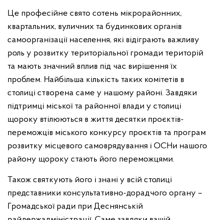
Це професійне свято сотень мікрорайонних,
квартальних, вуличних та будинкових органів
самоорганізації населення, які відіграють важливу
роль у розвитку територіальної громади територій
та мають значний вплив під час вирішення їх
проблем. Найбільша кількість таких комітетів в
столиці створена саме у нашому районі. Завдяки
підтримці міської та районної влади у столиці
щороку втілюються в життя десятки проєктів-
переможців міського конкурсу проєктів та програм
розвитку місцевого самоврядування і ОСНи нашого
району щороку стають його переможцями.
Також святкують його і знані у всій столиці
представники консультативно-дорадчого органу –
Громадської ради при Деснянській
райдержадміністрації. Саме завдяки вашій