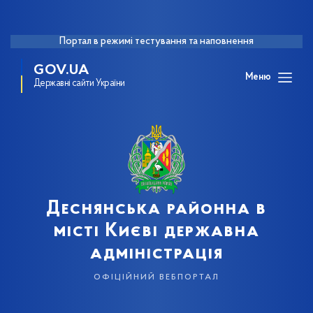
Портал в режимі тестування та наповнення
GOV.UA
Меню
Державні сайти України
Деснянська районна в
місті Києві державна
адміністрація
офіційний вебпортал