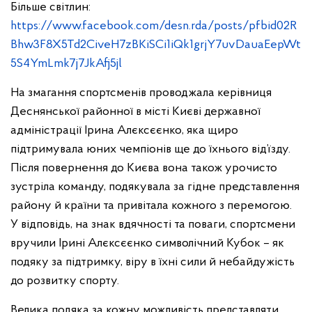
Більше світлин:
https://www.facebook.com/desn.rda/posts/pfbid02R
Bhw3F8X5Td2CiveH7zBKiSCi1iQk1grjY7uvDauaEepWt
5S4YmLmk7j7JkAfj5jl
На змагання спортсменів проводжала керівниця
Деснянської районної в місті Києві державної
адміністрації Ірина Алєксєєнко, яка щиро
підтримувала юних чемпіонів ще до їхнього від’їзду.
Після повернення до Києва вона також урочисто
зустріла команду, подякувала за гідне представлення
району й країни та привітала кожного з перемогою.
У відповідь, на знак вдячності та поваги, спортсмени
вручили Ірині Алєксєєнко символічний Кубок – як
подяку за підтримку, віру в їхні сили й небайдужість
до розвитку спорту.
Велика подяка за кожну можливість представляти