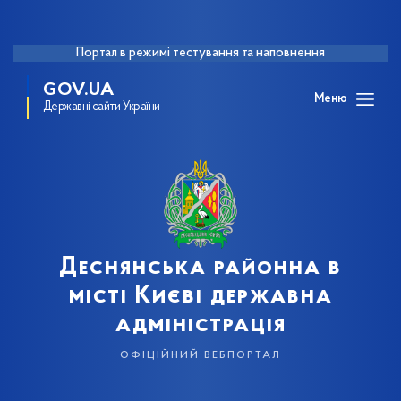
Портал в режимі тестування та наповнення
GOV.UA
Меню
Державні сайти України
Деснянська районна в
місті Києві державна
адміністрація
офіційний вебпортал