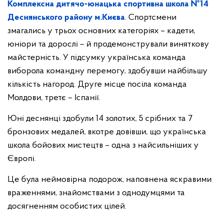
Комплексна дитячо-юнацька спортивна школа №14
Деснянського району м.Києва
. Спортсмени
змагались у трьох основних категоріях – кадети,
юніори та дорослі – й продемонстрували виняткову
майстерність. У підсумку українська команда
виборола командну перемогу, здобувши найбільшу
кількість нагород. Друге місце посіла команда
Молдови, третє – Іспанії.
Юні деснянці здобули 14 золотих, 5 срібних та 7
бронзових медалей, вкотре довівши, що українська
школа бойових мистецтв – одна з найсильніших у
Європі.
Це була неймовірна подорож, наповнена яскравими
враженнями, знайомствами з однодумцями та
досягненням особистих цілей.