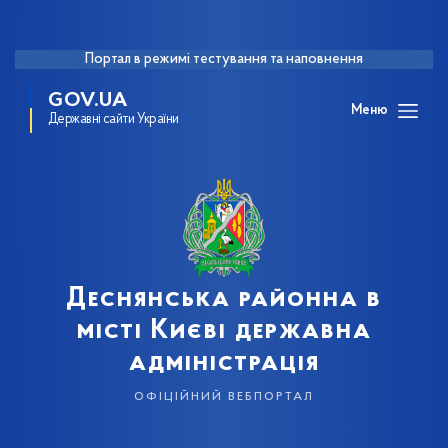
Портал в режимі тестування та наповнення
GOV.UA
Меню
Державні сайти України
Деснянська районна в
місті Києві державна
адміністрація
офіційний вебпортал