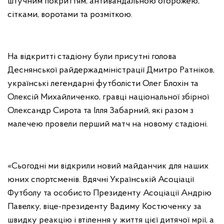
штучним покриттям, антивандальною огорожею,
сітками, воротами та розміткою.
На відкритті стадіону були присутні голова
Деснянської райдержадміністрації Дмитро Ратніков,
українські легендарні футболісти Олег Блохін та
Олексій Михайличенко, гравці національної збірної
Олександр Сирота та Ілля Забарний, які разом з
малечею провели перший матч на новому стадіоні.
«Сьогодні ми відкрили новий майданчик для наших
юних спортсменів. Вдячні Українській Асоціації
Футболу та особисто Президенту Асоціації Андрію
Павелку, віце-президенту Вадиму Костюченку за
швидку реакцію і втілення у життя цієї дитячої мрії, а